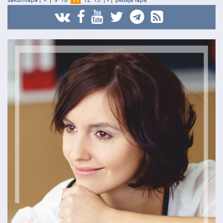
sākumlapa
|
«
|
9
10
11
12
13
|
»
|
pēdējā lapa