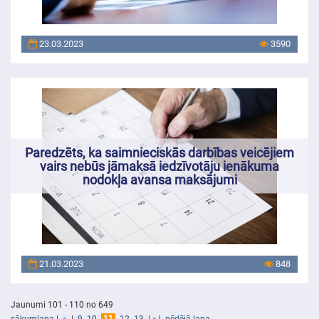
23.03.2023
3590
Paredzēts, ka saimnieciskās darbības veicējiem
vairs nebūs jāmaksā iedzīvotāju ienākuma
nodokļa avansa maksājumi
21.03.2023
848
Jaunumi 101 - 110 no 649