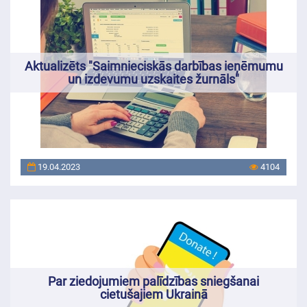
Aktualizēts "Saimnieciskās darbības ieņēmumu
un izdevumu uzskaites žurnāls"
19.04.2023
4104
Par ziedojumiem palīdzības sniegšanai
cietušajiem Ukrainā