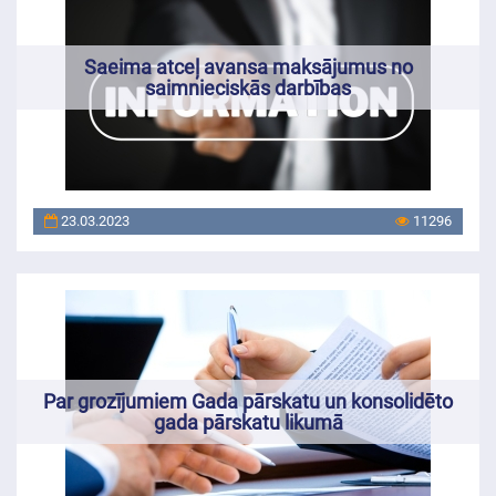
Saeima atceļ avansa maksājumus no
saimnieciskās darbības
23.03.2023
11296
Par grozījumiem Gada pārskatu un konsolidēto
gada pārskatu likumā