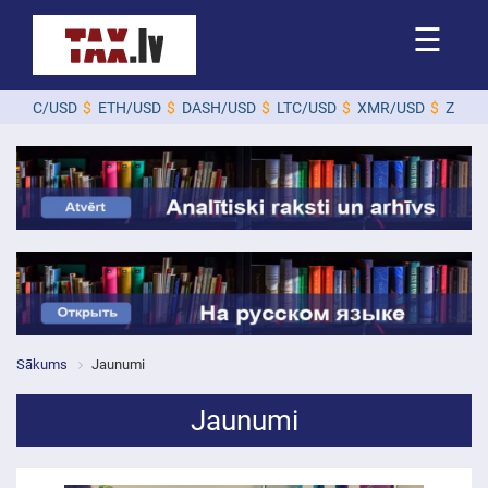
☰
D
$
ETH/USD
$
DASH/USD
$
LTC/USD
$
XMR/USD
$
ZEC/USD
$
Sākums
Jaunumi
Jaunumi