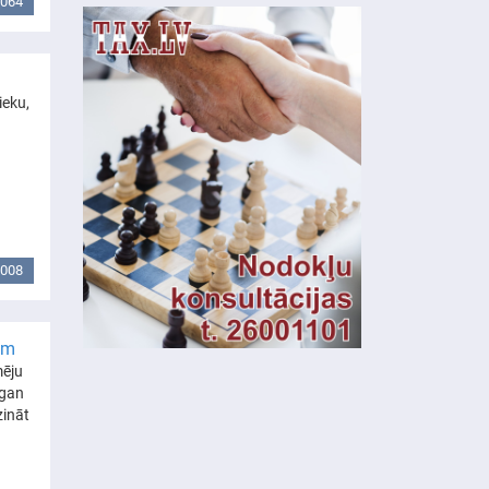
064
ieku,
008
em
mēju
 gan
zināt