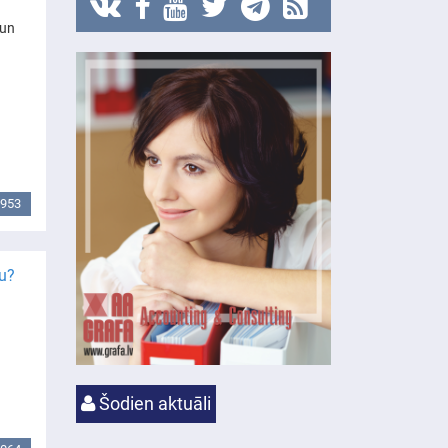
 un
953
tu?
Šodien aktuāli