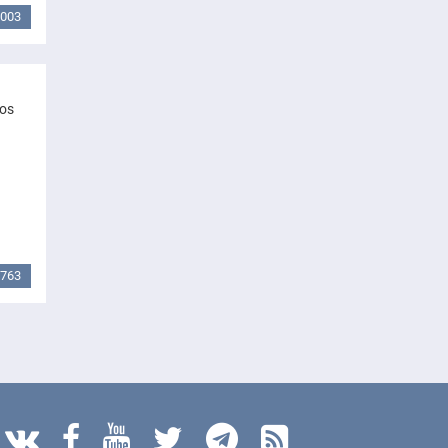
003
mos
763