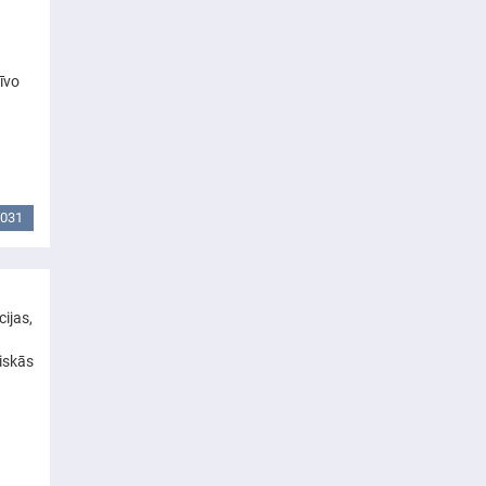
īvo
031
ijas,
iskās