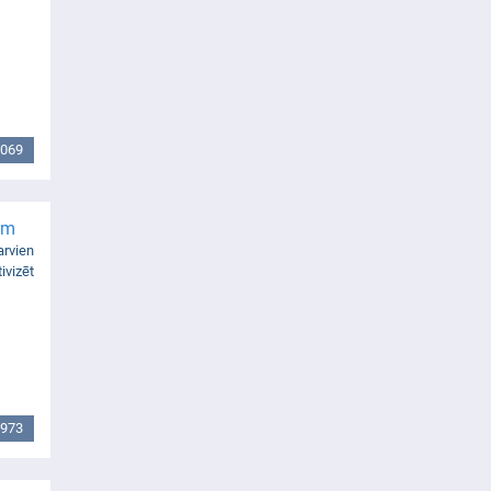
069
em
arvien
ivizēt
973