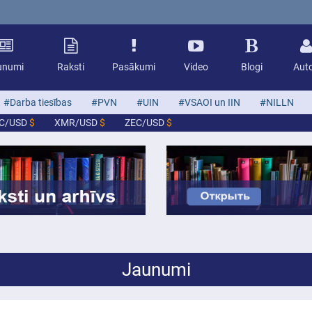
unumi
Raksti
Pasākumi
Video
Blogi
Auto
#Darba tiesības
#PVN
#UIN
#VSAOI un IIN
#NILLN
TC/USD
$
XMR/USD
$
ZEC/USD
$
Jaunumi