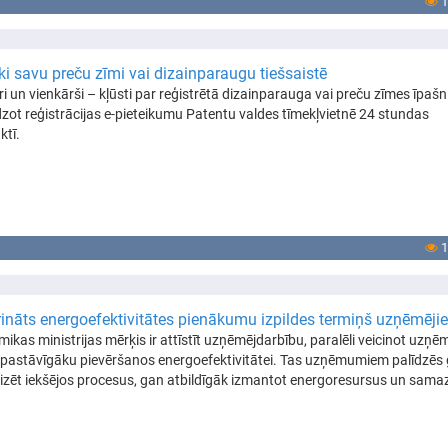
1
ki savu preču zīmi vai dizainparaugu tiešsaistē
ātri un vienkārši – kļūsti par reģistrētā dizainparauga vai preču zīmes īpašn
dzot reģistrācijas e-pieteikumu Patentu valdes tīmekļvietnē 24 stundas
ktī.
1
ināts energoefektivitātes pienākumu izpildes termiņš uzņēmēji
ikas ministrijas mērķis ir attīstīt uzņēmējdarbību, paralēli veicinot uzņē
 pastāvīgāku pievēršanos energoefektivitātei. Tas uzņēmumiem palīdzēs
vizēt iekšējos procesus, gan atbildīgāk izmantot energoresursus un sama