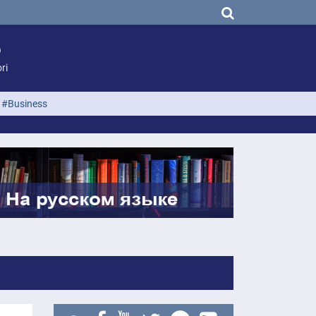
ri
#Business