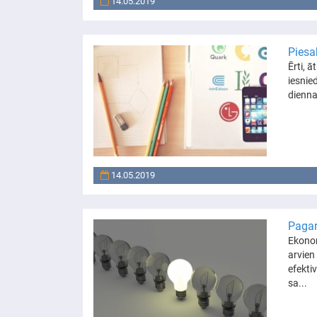
14.05.2019
Piesa
Ērti, 
iesnie
dienna
14.05.2019
Pagar
Ekonom
arvien
efekti
sa...