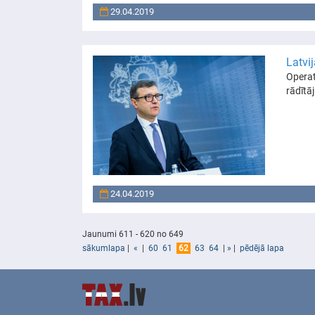
29.04.2019
Latvi
Operat
rādītā
24.04.2019
Jaunumi 611 - 620 no 649
sākumlapa
|
«
|
60
61
62
63
64
|
»
|
pēdējā lapa