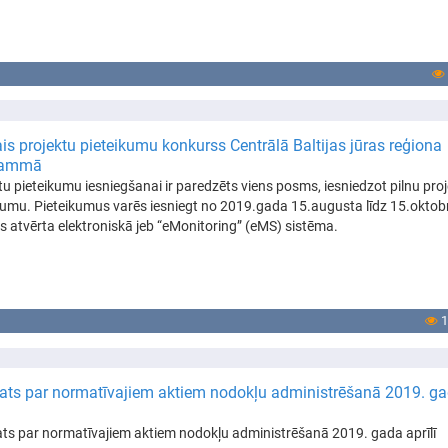
ais projektu pieteikumu konkurss Centrālā Baltijas jūras reģiona
rammā
tu pieteikumu iesniegšanai ir paredzēts viens posms, iesniedzot pilnu pro
kumu. Pieteikumus varēs iesniegt no 2019.gada 15.augusta līdz 15.oktob
ks atvērta elektroniskā jeb “eMonitoring” (eMS) sistēma.
1
ats par normatīvajiem aktiem nodokļu administrēšanā 2019. g
ts par normatīvajiem aktiem nodokļu administrēšanā 2019. gada aprīlī