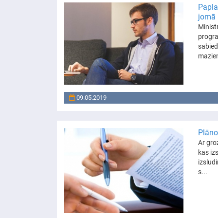
Papla
jomā
Minist
progra
sabied
maziem
09.05.2019
Plāno
Ar gro
kas iz
izslud
s...