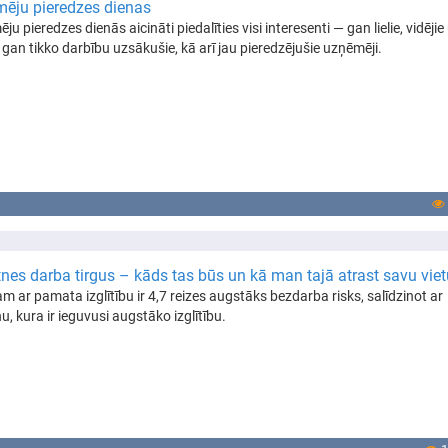
ēju pieredzes dienas
u pieredzes dienās aicināti piedalīties visi interesenti — gan lielie, vidējie
 gan tikko darbību uzsākušie, kā arī jau pieredzējušie uzņēmēji.
nes darba tirgus – kāds tas būs un kā man tajā atrast savu vie
am ar pamata izglītību ir 4,7 reizes augstāks bezdarba risks, salīdzinot ar
u, kura ir ieguvusi augstāko izglītību.