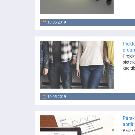
13.05.2019
Piekt
prog
Projek
pietei
kad ti
10.05.2019
Pārsk
aprīlī
Pārska