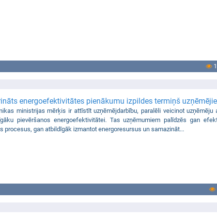
1
ināts energoefektivitātes pienākumu izpildes termiņš uzņēmēji
kas ministrijas mērķis ir attīstīt uzņēmējdarbību, paralēli veicinot uzņēmēju 
īgāku pievēršanos energoefektivitātei. Tas uzņēmumiem palīdzēs gan efekt
s procesus, gan atbildīgāk izmantot energoresursus un samazināt...