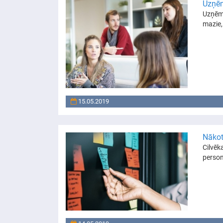
Uzņēm
Uzņēmēj
mazie,
15.05.2019
Nākot
Cilvēk
person