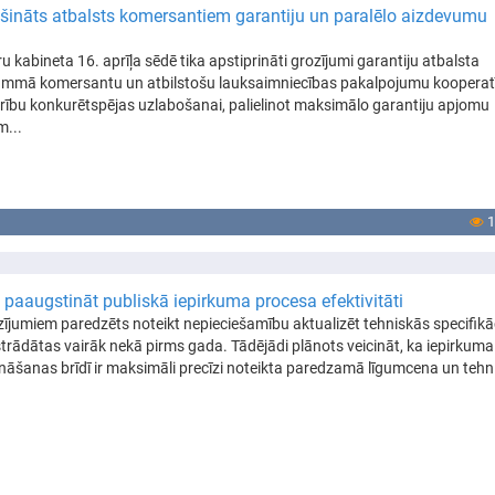
šināts atbalsts komersantiem garantiju un paralēlo aizdevumu
ru kabineta 16. aprīļa sēdē tika apstiprināti grozījumi garantiju atbalsta
mmā komersantu un atbilstošu lauksaimniecības pakalpojumu kooperat
rību konkurētspējas uzlabošanai, palielinot maksimālo garantiju apjomu
...
1
 paaugstināt publiskā iepirkuma procesa efektivitāti
zījumiem paredzēts noteikt nepieciešamību aktualizēt tehniskās specifikāc
strādātas vairāk nekā pirms gada. Tādējādi plānots veicināt, ka iepirkuma
ināšanas brīdī ir maksimāli precīzi noteikta paredzamā līgumcena un tehn