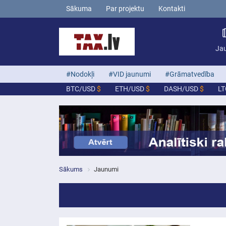
Sākuma
Par projektu
Kontakti
Ja
#Nodokļi
#VID jaunumi
#Grāmatvedība
BTC/USD
$
ETH/USD
$
DASH/USD
$
L
Sākums
Jaunumi