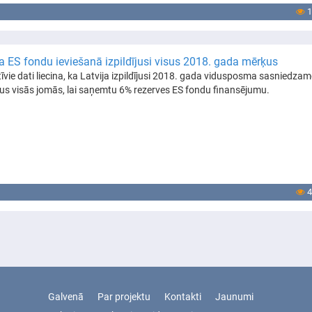
1
ja ES fondu ieviešanā izpildījusi visus 2018. gada mērķus
īvie dati liecina, ka Latvija izpildījusi 2018. gada vidusposma sasniedza
jus visās jomās, lai saņemtu 6% rezerves ES fondu finansējumu.
4
Galvenā
Par projektu
Kontakti
Jaunumi