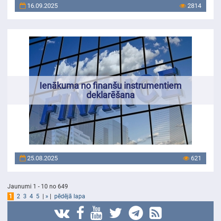
16.09.2025
2814
Ienākuma no finanšu instrumentiem
deklarēšana
25.08.2025
621
Jaunumi 1 - 10 no 649
1
2
3
4
5
|
»
|
pēdējā lapa