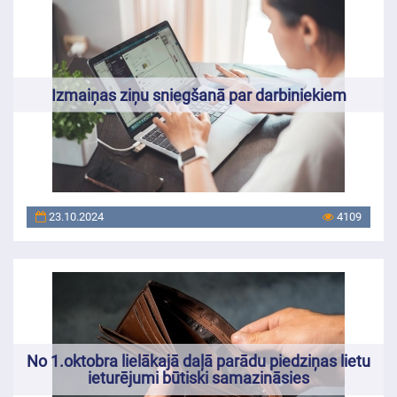
Izmaiņas ziņu sniegšanā par darbiniekiem
23.10.2024
4109
No 1.oktobra lielākajā daļā parādu piedziņas lietu
ieturējumi būtiski samazināsies