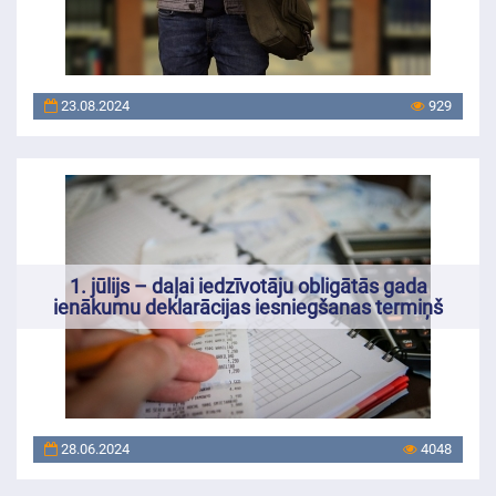
23.08.2024
929
1. jūlijs – daļai iedzīvotāju obligātās gada
ienākumu deklarācijas iesniegšanas termiņš
28.06.2024
4048