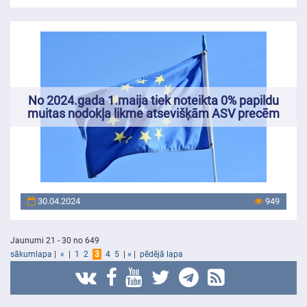
No 2024.gada 1.maija tiek noteikta 0% papildu
muitas nodokļa likme atsevišķām ASV precēm
30.04.2024
949
Jaunumi 21 - 30 no 649
sākumlapa
|
«
|
1
2
3
4
5
|
»
|
pēdējā lapa