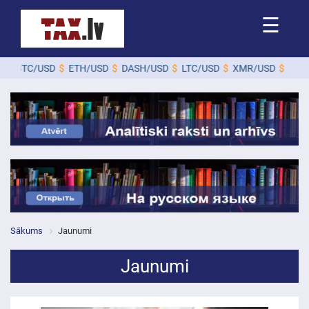
☰
USD
$
ETH/USD
$
DASH/USD
$
LTC/USD
$
XMR/USD
$
ZEC/USD
$
Sākums
Jaunumi
Jaunumi