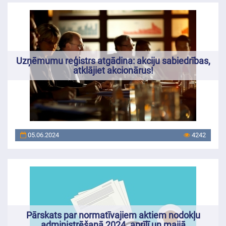
Uzņēmumu reģistrs atgādina: akciju sabiedrības,
atklājiet akcionārus!
05.06.2024
4242
Pārskats par normatīvajiem aktiem nodokļu
administrēšanā 2024. aprīlī un maijā