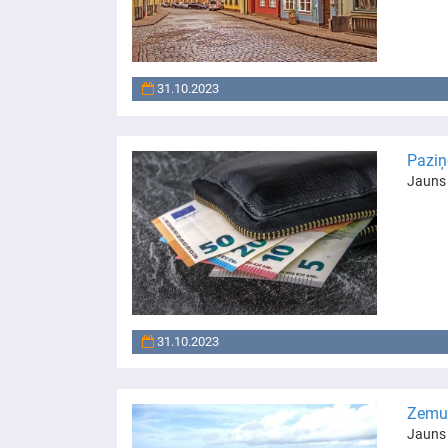
31.10.2023
Paziņ
Jauns 
31.10.2023
Zemu 
Jauns 