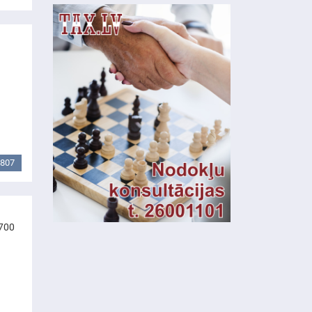
807
 700