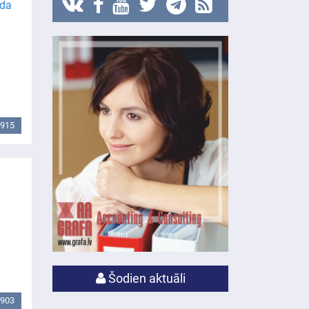
ada
915
Šodien aktuāli
903