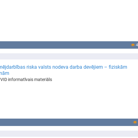
4
ējdarbības riska valsts nodeva darba devējiem – fiziskām
onām
VID informatīvais materiāls