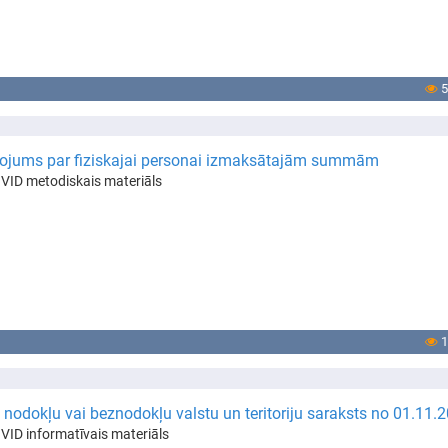
5
ojums par fiziskajai personai izmaksātajām summām
VID metodiskais materiāls
1
nodokļu vai beznodokļu valstu un teritoriju saraksts no 01.11.
VID informatīvais materiāls