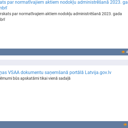
ats par normatīvajiem aktiem nodokļu administrēšanā 2023. g
mbrī
rskats par normatīvajiem aktiem nodokļu administrēšanā 2023. gada
brī
4
ņas VSAA dokumentu saņemšanā portālā Latvija.gov.lv
ēmumi būs apskatāmi tikai vienā sadaļā