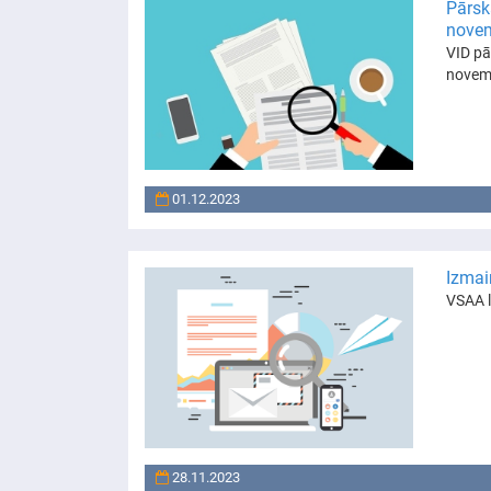
Pārsk
nove
VID pā
novem
01.12.2023
Izmai
VSAA l
28.11.2023