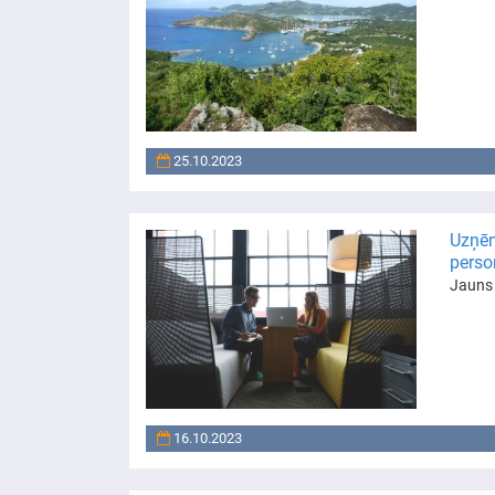
25.10.2023
Uzņēm
pers
Jauns 
16.10.2023