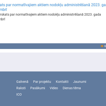
ats par normatīvajiem aktiem nodokļu administrēšanā 2023. g
mbrī
rskats par normatīvajiem aktiem nodokļu administrēšanā 2023. gada
mbrī
6
Galvenā
Par projektu
Kontakti
Jaunumi
Raksti
Pasākumi
Video
Dienas tēma
ICO