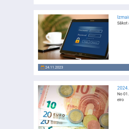
Izmai
Sākot 
24.11.2023
2024.
No 01.
eiro