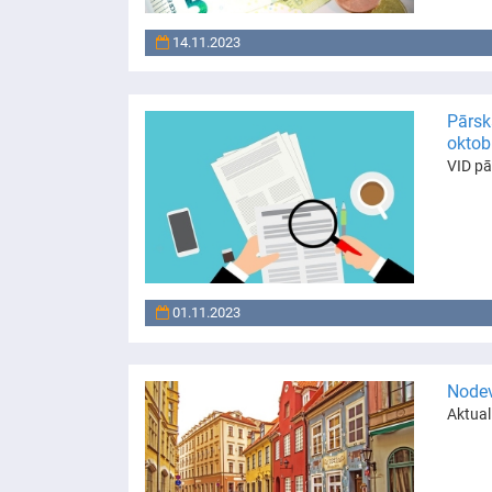
14.11.2023
Pārsk
oktob
VID pā
01.11.2023
Nodev
Aktual