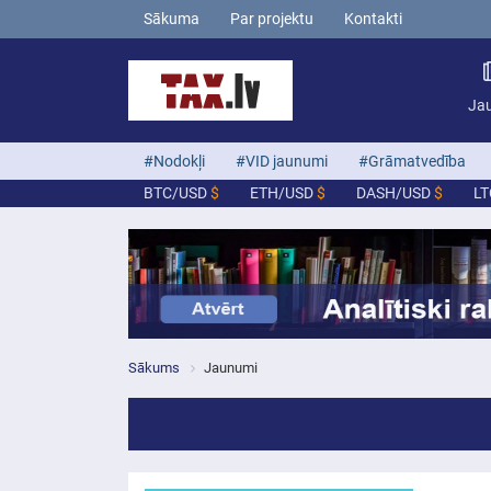
Sākuma
Par projektu
Kontakti
Ja
#Nodokļi
#VID jaunumi
#Grāmatvedība
BTC/USD
$
ETH/USD
$
DASH/USD
$
L
Sākums
Jaunumi