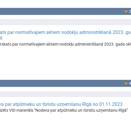
2
ats par normatīvajiem aktiem nodokļu administrēšanā 2023. g
rī
rskats par normatīvajiem aktiem nodokļu administrēšanā 2023. gada okt
4
a par atpūtnieku un tūristu uzņemšanu Rīgā no 01.11.2023
izēts VID materiāls "Nodeva par atpūtnieku un tūristu uzņemšanu Rīgā"