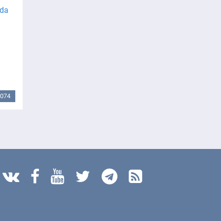
ada
074