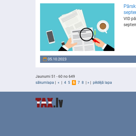
Pārsk
septe
VID pā
septe
05.10.2023
Jaunumi 51 - 60 no 649
sākumlapa
|
«
|
4
5
6
7
8
|
»
|
pēdējā lapa