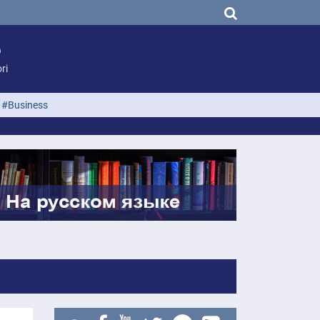
ri
#Business