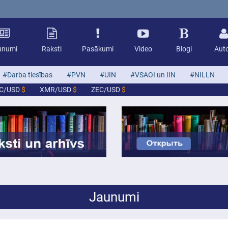
unumi
Raksti
Pasākumi
Video
Blogi
Auto
#Darba tiesības
#PVN
#UIN
#VSAOI un IIN
#NILLN
TC/USD
$
XMR/USD
$
ZEC/USD
$
Jaunumi