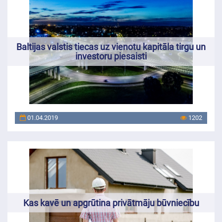
Baltijas valstis tiecas uz vienotu kapitāla tirgu un
investoru piesaisti
01.04.2019
1202
Kas kavē un apgrūtina privātmāju būvniecību