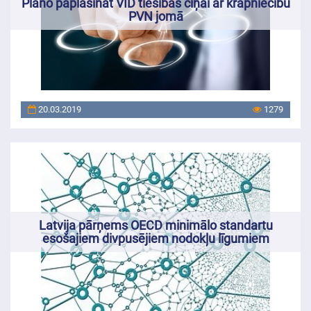
Plāno paplašināt VID tiesības cīņai ar krāpniecību
PVN jomā
20.03.2019
1279
Latvija pārņems OECD minimālo standartu
esošajiem divpusējiem nodokļu līgumiem