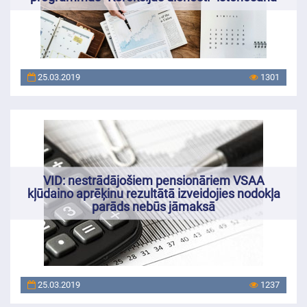
25.03.2019
1301
VID: nestrādājošiem pensionāriem VSAA
kļūdaino aprēķinu rezultātā izveidojies nodokļa
parāds nebūs jāmaksā
25.03.2019
1237