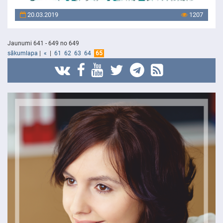
20.03.2019
1207
Jaunumi 641 - 649 no 649
sākumlapa
|
«
|
61
62
63
64
65