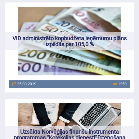
VID administrēto kopbudžeta ieņēmumu plāns
izpildīts par 105,0 %
25.03.2019
1259
Uzsākta Norvēģijas finanšu instrumenta
programmas “Korekcijas dienesti” īstenošana