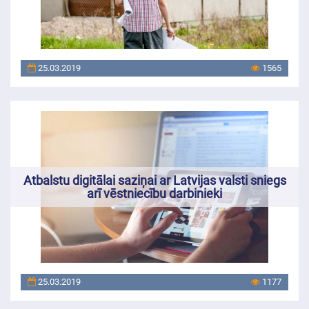
25.03.2019
1565
Atbalstu digitālai saziņai ar Latvijas valsti sniegs
arī vēstniecību darbinieki
25.03.2019
1177