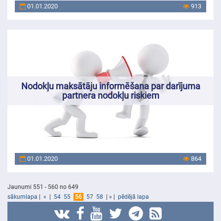
01.01.2020
913
Nodokļu maksātāju informēšana par darījuma
partnera nodokļu riskiem
01.01.2020
864
Jaunumi 551 - 560 no 649
sākumlapa
|
«
|
54
55
56
57
58
|
»
|
pēdējā lapa