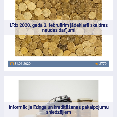
Līdz 2020. gada 3. februārim jādeklarē skaidras
naudas darījumi
31.01.2020
2779
Informācija līzinga un kreditēšanas pakalpojumu
sniedzējiem