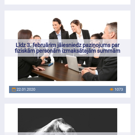
Līdz 3. februārim jāiesniedz paziņojums par
fiziskām personām izmaksātajām summām
22.01.2020
1073