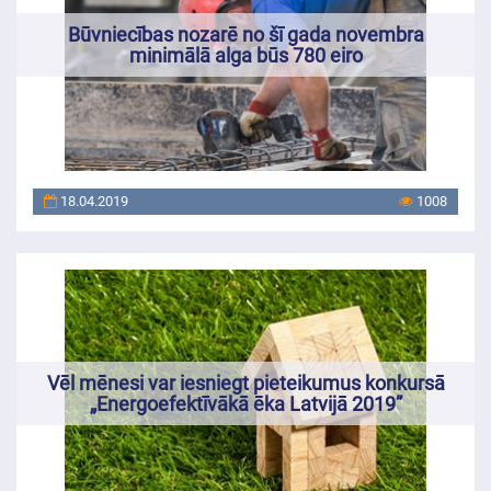
Būvniecības nozarē no šī gada novembra
minimālā alga būs 780 eiro
18.04.2019
1008
Vēl mēnesi var iesniegt pieteikumus konkursā
„Energoefektīvākā ēka Latvijā 2019”