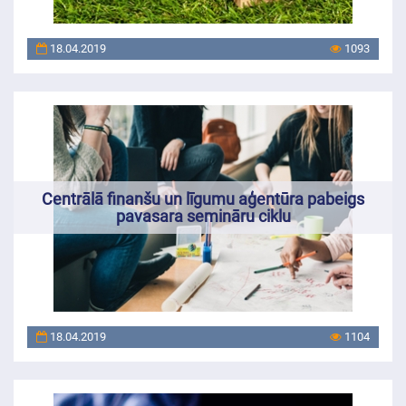
18.04.2019
1093
Centrālā finanšu un līgumu aģentūra pabeigs
pavasara semināru ciklu
18.04.2019
1104