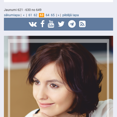
Jaunumi 621 - 630 no 649
sākumlapa
|
«
|
61
62
63
64
65
|
»
|
pēdējā lapa