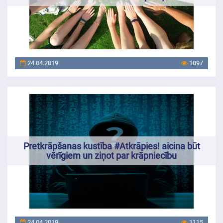
24.04.2019
1097
Pretkrāpšanas kustība #Atkrāpies! aicina būt
vērīgiem un ziņot par krāpniecību
24.04.2019
1115