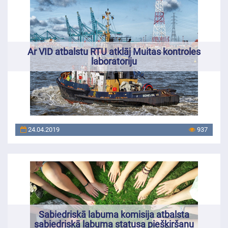
Ar VID atbalstu RTU atklāj Muitas kontroles
laboratoriju
24.04.2019
937
Sabiedriskā labuma komisija atbalsta
sabiedriskā labuma statusa piešķiršanu