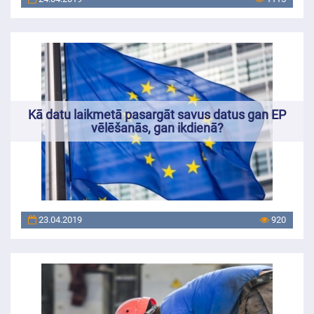
Kā datu laikmetā pasargāt savus datus gan EP
vēlēšanās, gan ikdienā?
23.04.2019
920