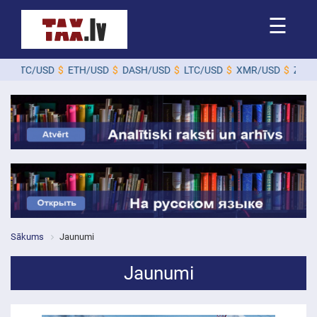
☰
SD
$
ETH/USD
$
DASH/USD
$
LTC/USD
$
XMR/USD
$
ZEC/USD
$
Sākums
Jaunumi
Jaunumi