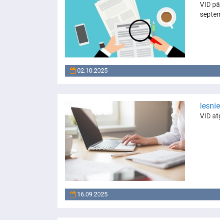
VID pā
septe
02.10.2025
Iesni
VID at
16.09.2025