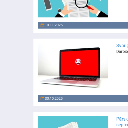
10.11.2025
Svarī
Darbīb
30.10.2025
Pārsk
septe