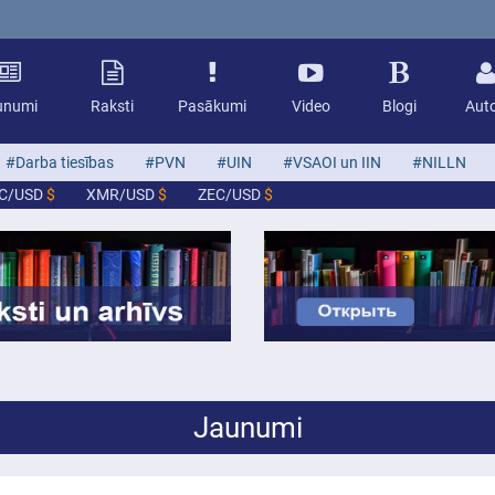
unumi
Raksti
Pasākumi
Video
Blogi
Auto
#Darba tiesības
#PVN
#UIN
#VSAOI un IIN
#NILLN
TC/USD
$
XMR/USD
$
ZEC/USD
$
Jaunumi