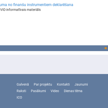
uma no finanšu instrumentiem deklarēšana
VID informatīvais materiāls
Galvenā
Par projektu
Kontakti
Jaunumi
Raksti
Pasākumi
Video
Dienas tēma
ICO