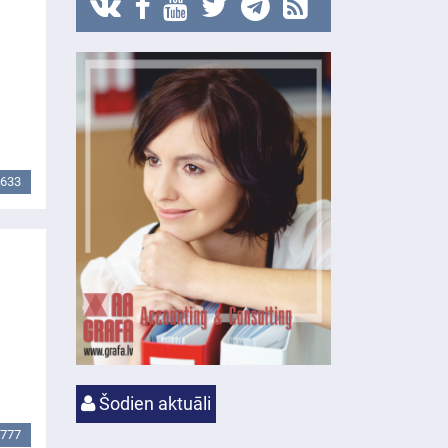
633
Šodien aktuāli
777