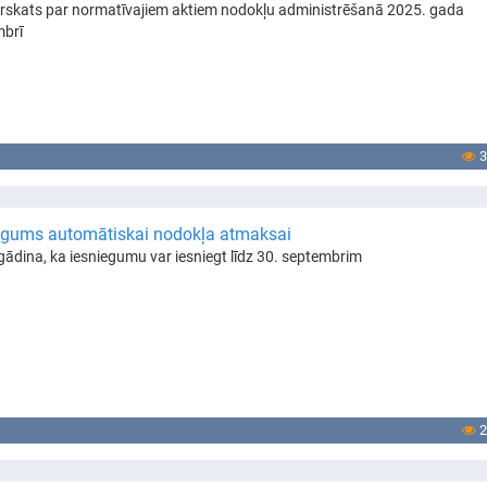
rskats par normatīvajiem aktiem nodokļu administrēšanā 2025. gada
mbrī
3
egums automātiskai nodokļa atmaksai
gādina, ka iesniegumu var iesniegt līdz 30. septembrim
2