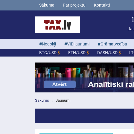
Sākuma
Par projektu
Kontakti
Ja
#Nodokļi
#VID jaunumi
#Grāmatvedība
BTC/USD
$
ETH/USD
$
DASH/USD
$
L
Sākums
Jaunumi