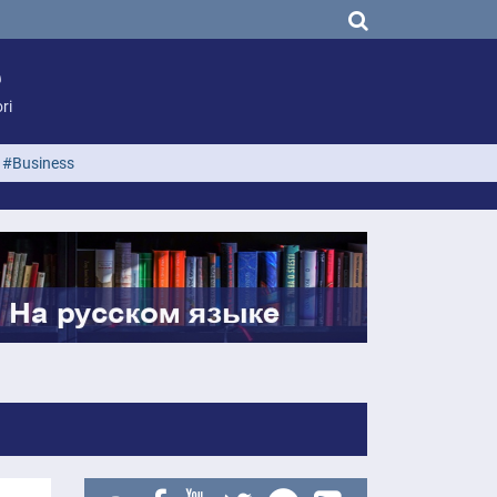
ri
#Business