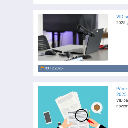
VID s
2025.g
03.12.2025
Pārsk
2025.
VID pā
novem