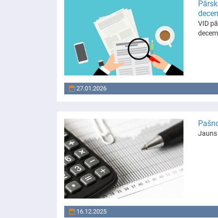
Pārsk
decem
VID pā
decem
27.01.2026
Pašno
Jauns 
16.12.2025