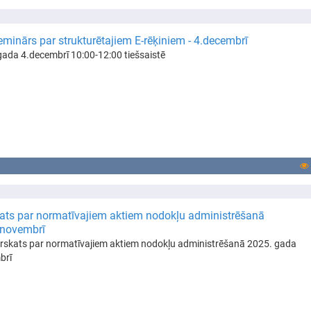
eminārs par strukturētajiem E-rēķiniem - 4.decembrī
ada 4.decembrī 10:00-12:00 tiešsaistē
ats par normatīvajiem aktiem nodokļu administrēšanā
novembrī
rskats par normatīvajiem aktiem nodokļu administrēšanā 2025. gada
brī