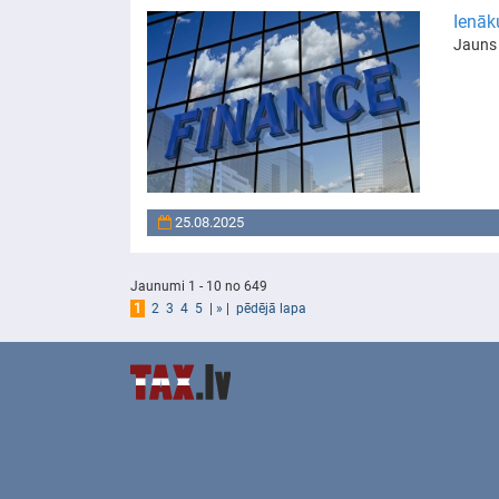
Ienāk
Jauns 
25.08.2025
Jaunumi 1 - 10 no 649
1
2
3
4
5
|
»
|
pēdējā lapa