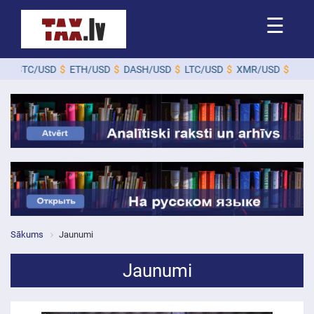
☰
USD
$
ETH/USD
$
DASH/USD
$
LTC/USD
$
XMR/USD
$
ZEC/USD
$
Sākums
Jaunumi
Jaunumi