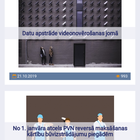
Datu apstrāde videonovērošanas jomā
21.10.2019
993
No 1. janvāra atcels PVN reversā maksāšanas
kārtību būvizstrādājumu piegādēm