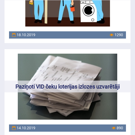
18.10.2019
1290
Paziņoti VID čeku loterijas izlozes uzvarētāji
14.10.2019
890