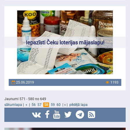
Iepazīsti Čeku loterijas mājaslapu!
25.06.2019
1193
Jaunumi 571 - 580 no 649
sākumlapa
|
«
|
56
57
58
59
60
|
»
|
pēdējā lapa