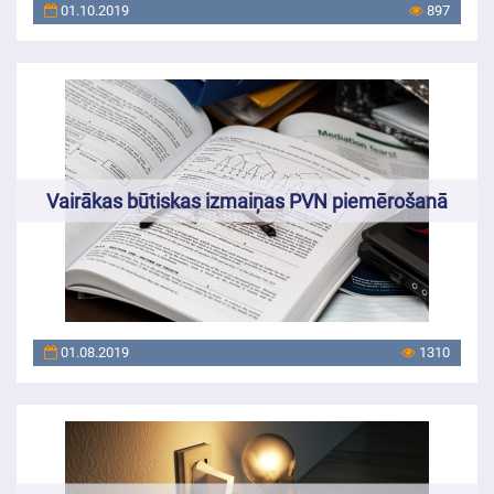
01.10.2019
897
Vairākas būtiskas izmaiņas PVN piemērošanā
01.08.2019
1310