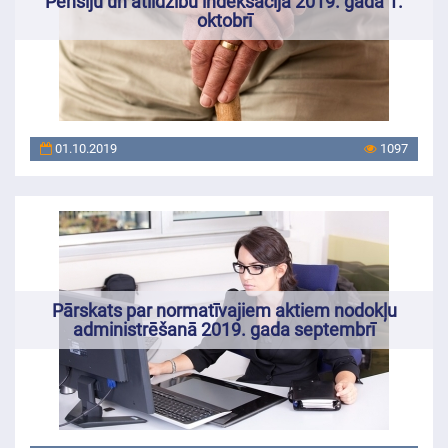
Pensiju un atlīdzību indeksācija 2019. gada 1.
oktobrī
01.10.2019
1097
Pārskats par normatīvajiem aktiem nodokļu
administrēšanā 2019. gada septembrī