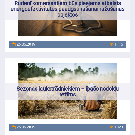
Rudenī komersantiem būs pieejams atbalsts
energoefektivitātes paaugstināšanai ražošanas
objektos
25.06.2019
1116
Sezonas laukstrādniekiem – īpašs nodokļu
režīms
25.06.2019
1023