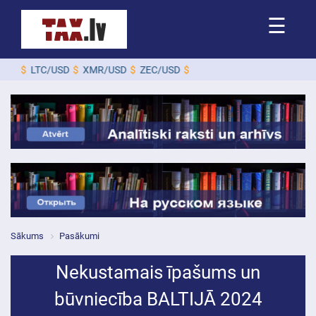
☰
D
$
LTC/USD
$
XMR/USD
$
ZEC/USD
$
Sākums
Pasākumi
Nekustamais īpašums un
būvniecība BALTIJĀ 2024