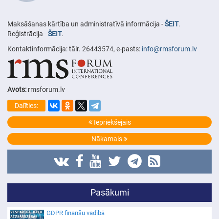
Maksāšanas kārtība un administratīvā informācija -
ŠEIT
.
Reģistrācija -
ŠEIT
.
Kontaktinformācija: tālr. 26443574, e-pasts:
info@rmsforum.lv
Avots:
rmsforum.lv
Dalīties:
Iepriekšējais
Nākamais
Pasākumi
GDPR finanšu vadībā