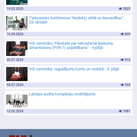
19.02.2025
2823
Tiešsaistes konference "Nodokļu strīdi un tiesvedības" -
25. oktobrī
10.09.2024
839
VID seminārs: Pārskata par nekustamā īpašuma
izmantošanu (PVN 7) aizpildīšana” - 9.jūlijā
05.07.2024
915
VID seminārs: Ieguldījumu konts un nodokļi - 9. jūlijā
05.07.2024
925
Latvijas audita kompāniju novērtējums
13.02.2024
1081