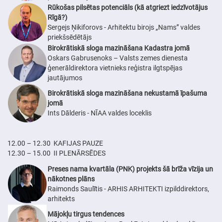
Rūkošas pilsētas potenciāls (kā atgriezt iedzīvotājus
Rīgā?)
Sergejs Ņikiforovs - Arhitektu birojs „Nams” valdes
priekšsēdētājs
Birokrātiskā sloga mazināšana Kadastra jomā
Oskars Gabrusenoks – Valsts zemes dienesta
ģenerāldirektora vietnieks reģistra ilgtspējas
jautājumos
Birokrātiskā sloga mazināšana nekustamā īpašuma
jomā
Ints Dālderis - NĪAA valdes loceklis
12.00 – 12.30 KAFIJAS PAUZE
12.30 – 15.00 II PLENĀRSĒDES
Preses nama kvartāla (PNK) projekts šā brīža vīzija un
nākotnes plāns
Raimonds Saulītis - ARHIS ARHITEKTI izpilddirektors,
arhitekts
Mājokļu tirgus tendences