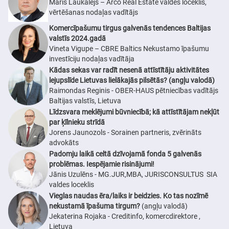
Māris Laukalējs – Arco Real Estate valdes loceklis,
vērtēšanas nodaļas vadītājs
Komercīpašumu tirgus galvenās tendences Baltijas
valstīs 2024.gadā
Vineta Vigupe – CBRE Baltics Nekustamo īpašumu
investīciju nodaļas vadītāja
Kādas sekas var radīt nesenā attīstītāju aktivitātes
lejupslīde Lietuvas lielākajās pilsētās? (angļu valodā)
Raimondas Reginis - OBER-HAUS pētniecības vadītājs
Baltijas valstīs, Lietuva
Līdzsvara meklējumi būvniecībā; kā attīstītājam nekļūt
par ķīlnieku strīdā
Jorens Jaunozols - Sorainen partneris, zvērināts
advokāts
Padomju laikā celtā dzīvojamā fonda 5 galvenās
problēmas. Iespējamie risinājumi!
Jānis Uzulēns - MG.JUR,MBA, JURISCONSULTUS SIA
valdes loceklis
Vieglas naudas ēra/laiks ir beidzies. Ko tas nozīmē
nekustamā īpašuma tirgum?
(angļu valodā)
Jekaterina Rojaka - Creditinfo, komercdirektore ,
Lietuva