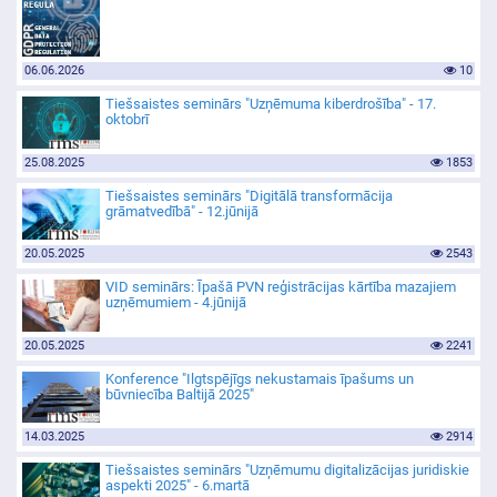
06.06.2026
10
Tiešsaistes seminārs "Uzņēmuma kiberdrošība" - 17.
oktobrī
25.08.2025
1853
Tiešsaistes seminārs "Digitālā transformācija
grāmatvedībā" - 12.jūnijā
20.05.2025
2543
VID seminārs: Īpašā PVN reģistrācijas kārtība mazajiem
uzņēmumiem - 4.jūnijā
20.05.2025
2241
Konference "Ilgtspējīgs nekustamais īpašums un
būvniecība Baltijā 2025"
14.03.2025
2914
Tiešsaistes seminārs "Uzņēmumu digitalizācijas juridiskie
aspekti 2025" - 6.martā