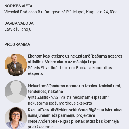
NORISES VIETA
Viesnīcā Radisson Blu Daugava zālē "Lielupe", Kuģu iela 24, Rīga
DARBA VALODA
Latviešu, angļu
PROGRAMMA
Ekonomikas ietekme uz nekustamā īpašuma nozares
attīstību. Makro skats uz mājokļu tirgu
Pēteris Strautiņš - Luminor Bankas ekonomikas
eksperts
Nekustamā īpašuma nomas un izsoles -izaicinājumi,
tendences, nākotne
Ģirts Zālītis - VAS “Valsts nekustamie īpašumi”
nekustamā īpašuma tirgus eksperts
Kvalitatīvas pilsētvides veidošana Rīgā - no īstermiņa
risinājumiem līdz pārmaiņu projektiem
Inese Andersone - Rīgas pilsētas attīstības komiteja
priekšsēdētāja