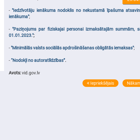
-
"Iedzīvotāju ienākuma nodoklis no nekustamā īpašuma atsavi
ienākuma"
;
-
"Paziņojums par fiziskajai personai izmaksātajām summām, s
01.01.2023."
;
-
"Minimālās valsts sociālās apdrošināšanas obligātās iemaksas"
;
-
“Nodokļi no autoratlīdzības”
.
Avots:
vid.gov.lv
Iepriekšējais
Nākam