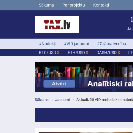
Sākuma
Par projektu
Kontakti
Ja
#Nodokļi
#VID jaunumi
#Grāmatvedība
BTC/USD
$
ETH/USD
$
DASH/USD
$
L
Sākums
Jaunumi
Aktualizēti VID metodiskie materiā