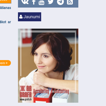
nāšanas
Jaunumi
ākot ar
ais