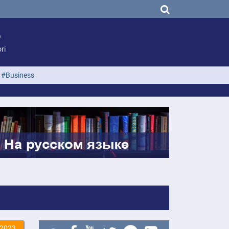
ri
#Business
.2023