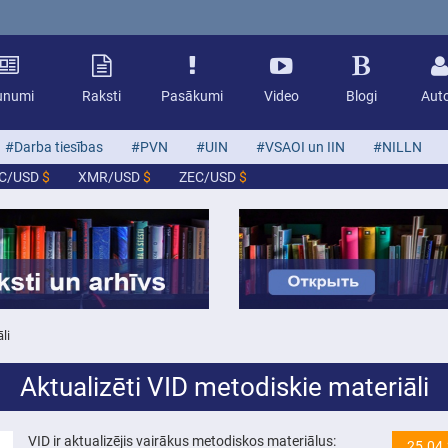
unumi
Raksti
Pasākumi
Video
Blogi
Auto
#Darba tiesības
#PVN
#UIN
#VSAOI un IIN
#NILLN
TC/USD
$
XMR/USD
$
ZEC/USD
$
li
Aktualizēti VID metodiskie materiāli
VID ir aktualizējis vairākus metodiskos materiālus:
25.04