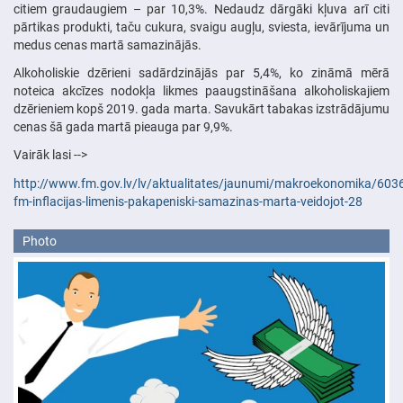
citiem graudaugiem – par 10,3%. Nedaudz dārgāki kļuva arī citi
pārtikas produkti, taču cukura, svaigu augļu, sviesta, ievārījuma un
medus cenas martā samazinājās.
Alkoholiskie dzērieni sadārdzinājās par 5,4%, ko zināmā mērā
noteica akcīzes nodokļa likmes paaugstināšana alkoholiskajiem
dzērieniem kopš 2019. gada marta. Savukārt tabakas izstrādājumu
cenas šā gada martā pieauga par 9,9%.
Vairāk lasi -->
http://www.fm.gov.lv/lv/aktualitates/jaunumi/makroekonomika/603
fm-inflacijas-limenis-pakapeniski-samazinas-marta-veidojot-28
Photo