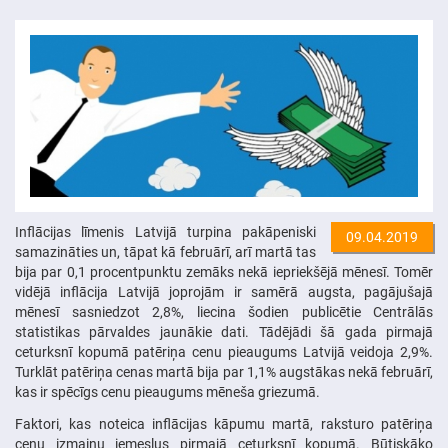
Inflācijas līmenis Latvijā turpina pakāpeniski
09.04.2019
samazināties un, tāpat kā februārī, arī martā tas
bija par 0,1 procentpunktu zemāks nekā iepriekšējā mēnesī. Tomēr
vidējā inflācija Latvijā joprojām ir samērā augsta, pagājušajā
mēnesī sasniedzot 2,8%, liecina šodien publicētie Centrālās
statistikas pārvaldes jaunākie dati. Tādējādi šā gada pirmajā
ceturksnī kopumā patēriņa cenu pieaugums Latvijā veidoja 2,9%.
Turklāt patēriņa cenas martā bija par 1,1% augstākas nekā februārī,
kas ir spēcīgs cenu pieaugums mēneša griezumā.
Faktori, kas noteica inflācijas kāpumu martā, raksturo patēriņa
cenu izmaiņu iemeslus pirmajā ceturksnī kopumā. Būtiskāko