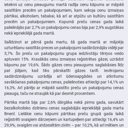
ietekmi uz cenu pieaugumu martā radīja cenu kāpums ar mājokli
saistītām precēm un pakalpojumiem, kam sekoja cenu izmaiņas
pārtikai, alkoholam, tabakai, kā arī ar atpūtu un kultūru saistītām
precēm un pakalpojumiem. Kopumā preču cenas gada laikā
palielinājās par 2,7% un pakalpojumu cenas bija par 2,9% augstākas
nekā iepriekšējā gada martā.
Salīdzinot ar pērnā gada martu, šā gada martā ar mājokļa
uzturēšanu saistītās preces un pakalpojumi sadārdzinājās vidēji par
5,7%. Šo preču un pakalpojumu grupa iedzīvotāju tēriņos veido
aptuveni 15%. Krasākās cenu izmaiņas reģistrētas gāzei, uzrādot
kāpumu par 19,6%. Šāds gāzes cenu pieaugums saglabāsies līdz
pat jūlijam, kad tiks pārskatīti gāzes tarifi. Ievērojamu
sadārdzinājumu uzrādīja arī ūdensapgādes un atkritumu
savākšanas pakalpojumu cenas, palielinoties attiecīgi par 14,1% un
16,3%. Arī pārējo ar mājokli saistīto preču un pakalpojumu cenas
pieauga, taču ne straujāk kā par desmit procentiem.
Pārtika martā bija par 2,6% dārgāka nekā pirms gada, savukārt
bezalkoholisko dzērienu cenas saglabājās iepriekšējā gada marta
līmenī. Lielākie cenu kāpumi pārtikas preču grupā gada laikā
reģistrēti svaigiem dārzeņiem un kartupeļiem par attiecīgi 16,4% un
29,9%, svaigām vai atdzesētām zivīm – par 10,2%, kā arī miltiem un