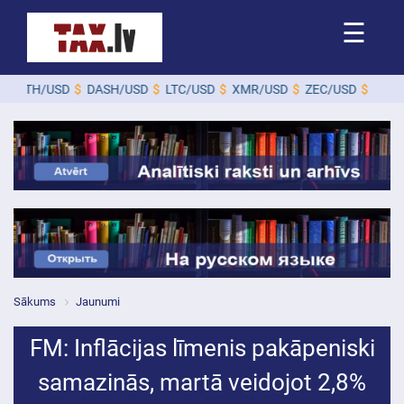
☰
TH/USD
$
DASH/USD
$
LTC/USD
$
XMR/USD
$
ZEC/USD
$
Sākums
Jaunumi
FM: Inflācijas līmenis pakāpeniski
samazinās, martā veidojot 2,8%