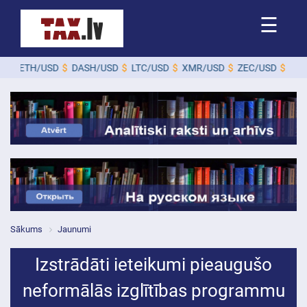
☰
ETH/USD
$
DASH/USD
$
LTC/USD
$
XMR/USD
$
ZEC/USD
$
Sākums
Jaunumi
Izstrādāti ieteikumi pieaugušo
neformālās izglītības programmu