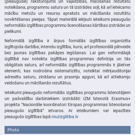
(pieaugušie) raksturojums un vajadzības, mācīšanās rezultātu
noteikšana, programmu saturs un tā izstrādes soļi, kā arī ieteicamo
mācību metožu un resursu apraksts un mācīšanās rezultātu
novērtēšanas pieejas. Tāpat materiālā iekļauti ieteikumi pieaugušo
neformālās izglītības programmu licencēšanas kārtības izstrādei un
pielikumi.
Neformālā izglītība ir ārpus formālās izglītības organizēta
izglītojoša darbība; interešu izglītība, kursi, arī profesionālā pilnveide
bez jaunas izglītības pakāpes iegūšanas. Lai gan neformālajā
izglītībā nav noteikta izglītības programmas definīcija un tās
obligātais saturs, arī neformālās izglītības programmās ir jāietver
elementi, kas nodrošina sistematizētu, noteiktai mērķauditorijai
adresētu saturu, zināšanu un prasmju apguvi, kā arī attieksmju
veidošanu un mācīšanās rezultātus.
Ieteikumi pieaugušo neformālās izglītības programmu īstenotājiem
un pašvaldību darbiniekiem izstrādāti IZM īstenotā Erasmus+
projekta “Nacionālie koordinatori Eiropas programmas īstenošanai
pieaugušo izglītībā” ietvaros. Ar ieteikumiem var iepazīties
pieaugušo izglītības lapā
muzizglitiba.lv
Photo