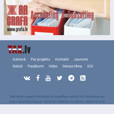
Galvenā
Par projektu
Kontakti
Jaunumi
Raksti
Pasākumi
Video
Dienas tēma
ICO
Šajā vietnē sniegtā informācija un fotogrāfijas nedrīkst tikt izmantotas bez
autoru rakstiskas atļaujas. Materiālu kopēšana no vietnes ir atļauta tikai ar
aktīvo saiti uz Tax.lv.