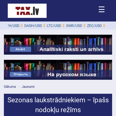
☰
TH/USD
$
DASH/USD
$
LTC/USD
$
XMR/USD
$
ZEC/USD
$
Sākums
Jaunumi
Sezonas laukstrādniekiem – īpašs
nodokļu režīms