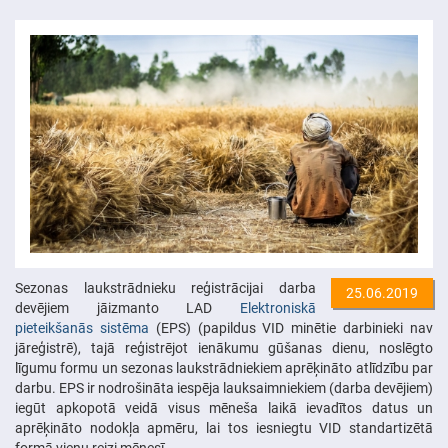
Sezonas laukstrādnieku reģistrācijai darba
25.06.2019
devējiem jāizmanto LAD
Elektroniskā
pieteikšanās sistēma
(EPS) (papildus VID minētie darbinieki nav
jāreģistrē), tajā reģistrējot ienākumu gūšanas dienu, noslēgto
līgumu formu un sezonas laukstrādniekiem aprēķināto atlīdzību par
darbu. EPS ir nodrošināta iespēja lauksaimniekiem (darba devējiem)
iegūt apkopotā veidā visus mēneša laikā ievadītos datus un
aprēķināto nodokļa apmēru, lai tos iesniegtu VID standartizētā