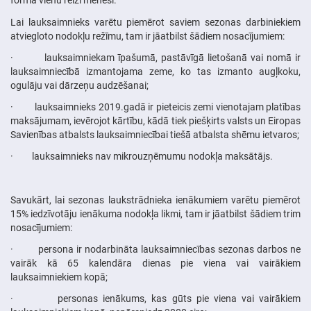
formā vienu reizi mēnesī.
Lai lauksaimnieks varētu piemērot saviem sezonas darbiniekiem
atviegloto nodokļu režīmu, tam ir jāatbilst šādiem nosacījumiem:
· lauksaimniekam īpašumā, pastāvīgā lietošanā vai nomā ir
lauksaimniecībā izmantojama zeme, ko tas izmanto augļkoku,
ogulāju vai dārzeņu audzēšanai;
· lauksaimnieks 2019.gadā ir pieteicis zemi vienotajam platības
maksājumam, ievērojot kārtību, kādā tiek piešķirts valsts un Eiropas
Savienības atbalsts lauksaimniecībai tiešā atbalsta shēmu ietvaros;
· lauksaimnieks nav mikrouzņēmumu nodokļa maksātājs.
Savukārt, lai sezonas laukstrādnieka ienākumiem varētu piemērot
15% iedzīvotāju ienākuma nodokļa likmi, tam ir jāatbilst šādiem trim
nosacījumiem:
· persona ir nodarbināta lauksaimniecības sezonas darbos ne
vairāk kā 65 kalendāra dienas pie viena vai vairākiem
lauksaimniekiem kopā;
· personas ienākums, kas gūts pie viena vai vairākiem