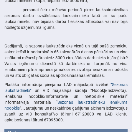
lauksaimniekiem kopā, nepārsniedz 3000 eiro;
· personai četru mēnešu periodā pirms lauksaimniecības
sezonas darbu uzsākšanas lauksaimnieka labā ar šo pašu
lauksaimnieku nav bijušas darba tiesiskās attiecības vai nav bijis
noslēgts uzņēmuma līgums.
Gadījumā, ja sezonas laukstrādnieks vienā un tajā pašā zemnieku
saimniecībā ir nodarbināts 65 kalendārās dienas pēc kārtas un viņa
ienākumi mēnesī pārsniedz 3000 eiro, šādas darbinieks ir jāreģistrē
Valsts ieņēmumu dienestā kā darbinieks un turpmāk no viņa
ienākumiem pilnā apmērā jāmaksā iedzīvotāju ienākuma nodoklis
un valsts obligātās sociālās apdrošināšanas iemaksas.
Plašāka informācija pieejama LAD mājaslapā izvēlnē
“Sezonas
laukstrādnieki”
un VID mājaslapā sadaļā “Nodokļi/Iedzīvotāju
ienākuma nodoklis/Informatīvie un metodiskie materiāli”
informatīvajā materiālā “
Sezonas laukstrādnieku ienākuma
nodoklis
”. Jautājumu un neskaidrību gadījumā aicinām iedzīvotājus
zvanīt uz VID konsultatīvo tālruni 67120000 vai LAD klientu
apkalpošanas tālruni 67095000.