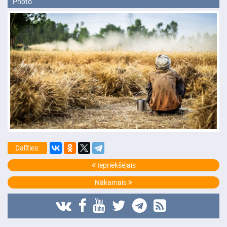
Photo
Dalīties:
Iepriekšējais
Nākamais