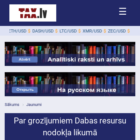
☰
ETH/USD
$
DASH/USD
$
LTC/USD
$
XMR/USD
$
ZEC/USD
$
Sākums
Jaunumi
Par grozījumiem Dabas resursu
nodokļa likumā