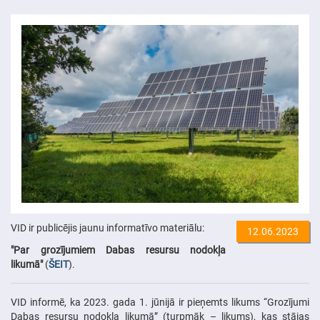
VID ir publicējis jaunu informatīvo materiālu:
12.06.2023
"Par grozījumiem Dabas resursu nodokļa
likumā
"
(
ŠEIT
).
VID informē, ka 2023. gada 1. jūnijā ir pieņemts likums “Grozījumi
Dabas resursu nodokļa likumā” (turpmāk – likums), kas stājas