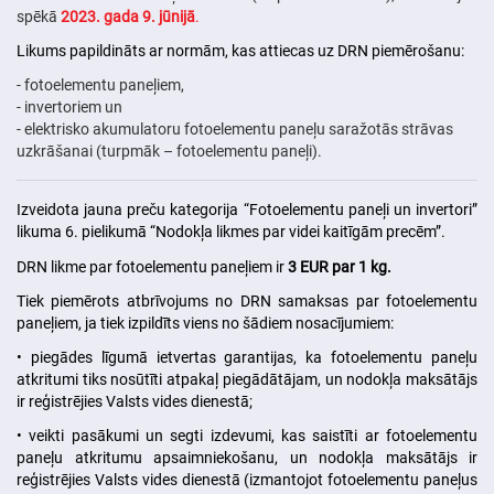
spēkā
2023. gada 9. jūnijā
.
Likums papildināts ar normām, kas attiecas uz DRN piemērošanu:
- fotoelementu paneļiem,
- invertoriem un
- elektrisko akumulatoru fotoelementu paneļu saražotās strāvas
uzkrāšanai (turpmāk – fotoelementu paneļi).
Izveidota jauna preču kategorija “Fotoelementu paneļi un invertori”
likuma 6. pielikumā “Nodokļa likmes par videi kaitīgām precēm”.
DRN likme par fotoelementu paneļiem ir
3 EUR par 1 kg.
Tiek piemērots atbrīvojums no DRN samaksas par fotoelementu
paneļiem, ja tiek izpildīts viens no šādiem nosacījumiem:
• piegādes līgumā ietvertas garantijas, ka fotoelementu paneļu
atkritumi tiks nosūtīti atpakaļ piegādātājam, un nodokļa maksātājs
ir reģistrējies Valsts vides dienestā;
• veikti pasākumi un segti izdevumi, kas saistīti ar fotoelementu
paneļu atkritumu apsaimniekošanu, un nodokļa maksātājs ir
reģistrējies Valsts vides dienestā (izmantojot fotoelementu paneļus