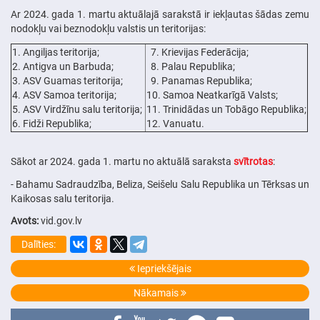
Ar 2024. gada 1. martu aktuālajā sarakstā ir iekļautas šādas zemu
nodokļu vai beznodokļu valstis un teritorijas:
1. Angiljas teritorija;
7. Krievijas Federācija;
2. Antigva un Barbuda;
8. Palau Republika;
3. ASV Guamas teritorija;
9. Panamas Republika;
4. ASV Samoa teritorija;
10. Samoa Neatkarīgā Valsts;
5. ASV Virdžīnu salu teritorija;
11. Trinidādas un Tobāgo Republika;
6. Fidži Republika;
12. Vanuatu.
Sākot ar 2024. gada 1. martu no aktuālā saraksta
svītrotas
:
- Bahamu Sadraudzība, Beliza, Seišelu Salu Republika un Tērksas un
Kaikosas salu teritorija.
Avots:
vid.gov.lv
Dalīties:
Iepriekšējais
Nākamais