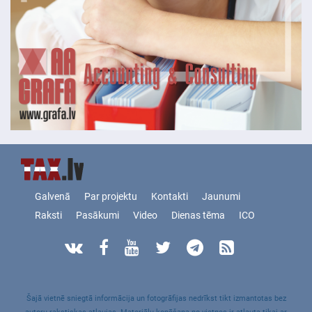
Galvenā
Par projektu
Kontakti
Jaunumi
Raksti
Pasākumi
Video
Dienas tēma
ICO
Šajā vietnē sniegtā informācija un fotogrāfijas nedrīkst tikt izmantotas bez