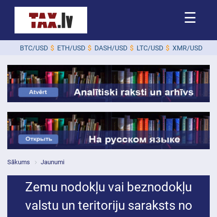
☰
BTC/USD
$
ETH/USD
$
DASH/USD
$
LTC/USD
$
XMR/USD
$
ZEC/
Sākums
Jaunumi
Zemu nodokļu vai beznodokļu
valstu un teritoriju saraksts no